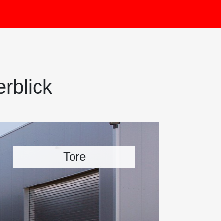
rblick
Tore