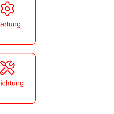
artung
richtung